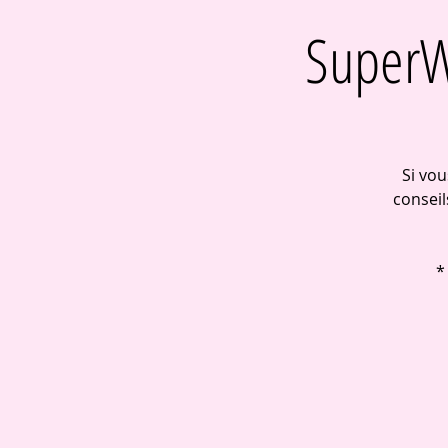
SuperW
Si vo
conseil
*