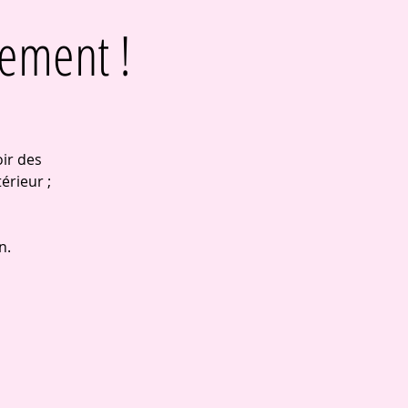
ement !
ir des
érieur ;
n.