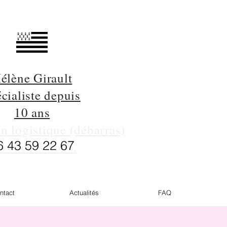
élène Girault
cialiste depuis
10 ans
on logistique (débarras)
6 43 59 22 67
s successions.
ntact
Actualités
FAQ