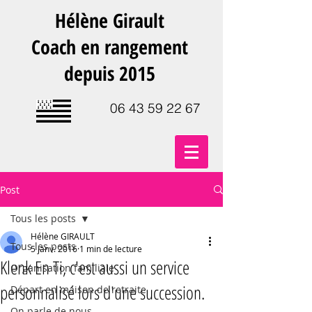
Hélène Girault
Coach en rangement
depuis 2015
06 43 59 22 67
Post
Tous les posts
Hélène GIRAULT
Tous les posts
5 janv. 2016
1 min de lecture
Klenk En Ti, c'est aussi un service
Organisation familiale
personnalisé lors d'une succession.
Départ en maison de retraite
On parle de nous.