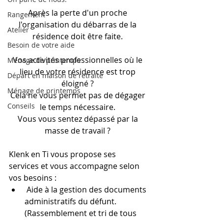
Après la perte d'un proche 
Rangement
l'organisation du débarras de la 
Atelier
résidence doit être faite. 
Besoin de votre aide
Vos activités professionnelles où le 
Ménage de printemps
lieu de votre résidence est trop 
Départ en maison de retraite
éloigné ?​ 
Ménage de printemps
Cela ne vous permet pas de dégager 
Conseils
le temps nécessaire. 
Vous vous sentez dépassé par la 
masse de travail ? 
Klenk en Ti vous propose ses 
services et vous accompagne selon 
vos besoins :   
 Aide à la gestion des documents 
administratifs du défunt. 
(Rassemblement et tri de tous 