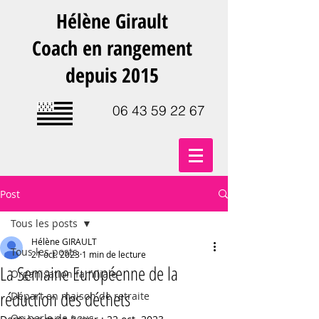
Hélène Girault
Coach en rangement
depuis 2015
06 43 59 22 67
Post
Tous les posts
Hélène GIRAULT
Tous les posts
21 oct. 2023
1 min de lecture
La Semaine Européenne de la
Organisation familiale
réduction des déchets
Départ en maison de retraite
On parle de nous.