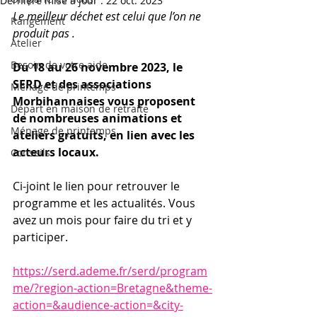
Dernière mise à jour :
22 oct. 2023
Le meilleur déchet est celui que l’on ne 
Rangement
produit pas . 
Atelier
Besoin de votre aide
Du 18 au 26 novembre 2023, le 
SERD et des associations 
Ménage de printemps
Morbihannaises vous proposent 
Départ en maison de retraite
de nombreuses animations et 
Ménage de printemps
ateliers gratuits, en lien avec les  
acteurs locaux.
Conseils
Ci-joint le lien pour retrouver le 
programme et les actualités. Vous 
avez un mois pour faire du tri et y 
participer.
https://serd.ademe.fr/serd/program
me/?region-action=Bretagne&theme-
action=&audience-action=&city-