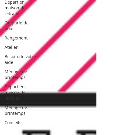
Départ en
maison de
retraite
On parle de
nous.
Rangement
Atelier
Besoin de votre
aide
Ménage de
printemps
Départ en
maison de
retraite
Ménage de
printemps
Conseils