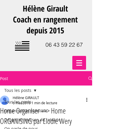
Hélène Girault
Coach en rangement
depuis 2015
06 43 59 22 67
Post
Tous les posts
Hélène GIRAULT
Tous les posts
6 mai 2016
1 min de lecture
Home Organiser ==> Home
Organisation familiale
ORGANISING par Elodie Wery
Départ en maison de retraite
On parle de nous.