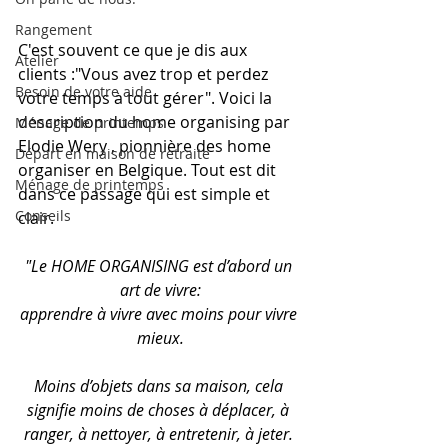
Rangement
C'est souvent ce que je dis aux 
Atelier
clients :"Vous avez trop et perdez 
Besoin de votre aide
votre temps à tout gérer". Voici la 
description du home organising par 
Ménage de printemps
Elodie Wery , pionnière des home 
Départ en maison de retraite
organiser en Belgique. Tout est dit 
Ménage de printemps
dans ce passage qui est simple et 
Conseils
clair.
"Le HOME ORGANISING est d’abord un 
art de vivre:
apprendre à vivre avec moins pour vivre 
mieux.
Moins d’objets dans sa maison, cela 
signifie moins de choses à déplacer, à 
ranger, à nettoyer, à entretenir, à jeter. 