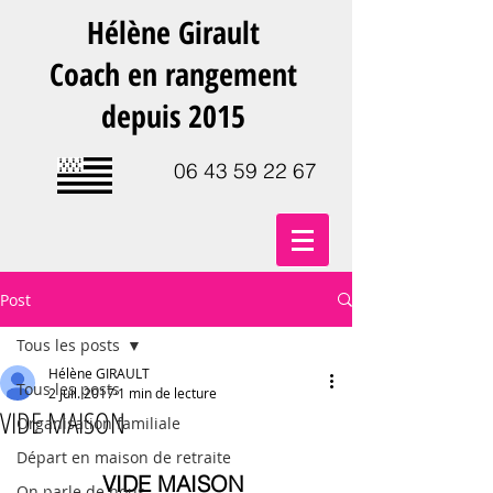
Hélène Girault
Coach en rangement
depuis 2015
06 43 59 22 67
Post
Tous les posts
Hélène GIRAULT
Tous les posts
2 juil. 2017
1 min de lecture
VIDE MAISON
Organisation familiale
Départ en maison de retraite
VIDE MAISON 
On parle de nous.